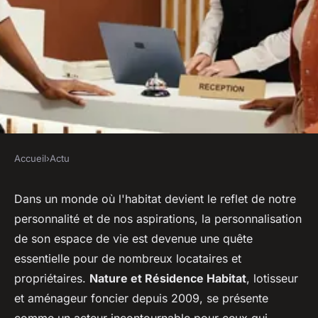
Accueil
›
Actu
ACTU
Comment Personnaliser son
Dans un monde où l'habitat devient le reflet de notre
personnalité et de nos aspirations, la personnalisation
Logement avec Nature et
de son espace de vie est devenue une quête
Résidence Habitat ?
essentielle pour de nombreux locataires et
propriétaires.
Nature et Résidence Habitat
, lotisseur
sébastien
•
27 janvier 2024
•
2 min de lecture
et aménageur foncier depuis 2009, se présente