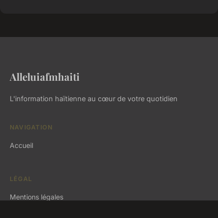
Alleluiafmhaiti
L'information haïtienne au cœur de votre quotidien
NAVIGATION
Accueil
LÉGAL
Mentions légales
Contact