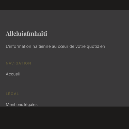
Alleluiafmhaiti
L'information haïtienne au cœur de votre quotidien
NAVIGATION
Accueil
LÉGAL
Mentions légales
Contact