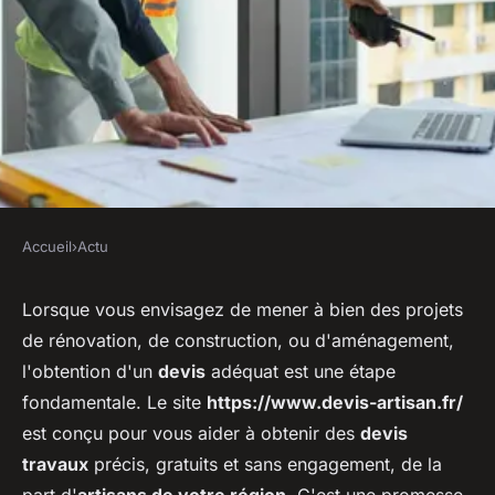
Accueil
›
Actu
ACTU
Devis d'artisan : Quelle
Lorsque vous envisagez de mener à bien des projets
de rénovation, de construction, ou d'aménagement,
responsabilité en cas de non-
l'obtention d'un
devis
adéquat est une étape
respect ?
fondamentale. Le site
https://www.devis-artisan.fr/
est conçu pour vous aider à obtenir des
devis
sébastien
•
16 septembre 2024
•
2 min de lecture
travaux
précis, gratuits et sans engagement, de la