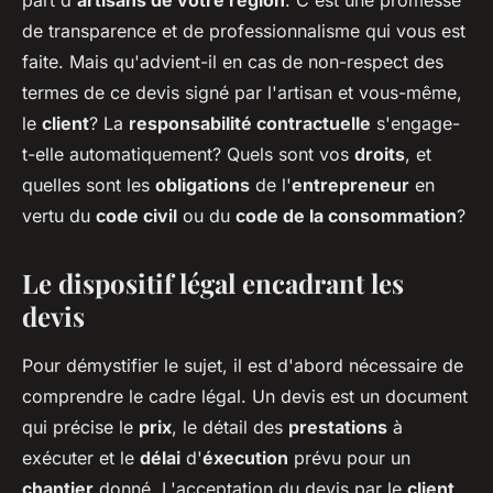
part d'
artisans de votre région
. C'est une promesse
de transparence et de professionnalisme qui vous est
faite. Mais qu'advient-il en cas de non-respect des
termes de ce devis signé par l'artisan et vous-même,
le
client
? La
responsabilité contractuelle
s'engage-
t-elle automatiquement? Quels sont vos
droits
, et
quelles sont les
obligations
de l'
entrepreneur
en
vertu du
code civil
ou du
code de la consommation
?
Le dispositif légal encadrant les
devis
Pour démystifier le sujet, il est d'abord nécessaire de
comprendre le cadre légal. Un devis est un document
qui précise le
prix
, le détail des
prestations
à
exécuter et le
délai
d'
éxecution
prévu pour un
chantier
donné. L'acceptation du devis par le
client
,