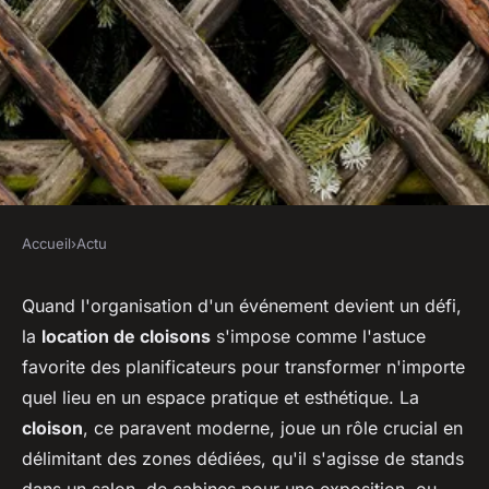
Accueil
›
Actu
ACTU
Location de cloisons pour
Quand l'organisation d'un événement devient un défi,
la
location de cloisons
s'impose comme l'astuce
événements
favorite des planificateurs pour transformer n'importe
quel lieu en un espace pratique et esthétique. La
sébastien
•
3 mars 2024
•
2 min de lecture
cloison
, ce paravent moderne, joue un rôle crucial en
délimitant des zones dédiées, qu'il s'agisse de stands