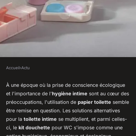
Accueil
›
Actu
ACTU
Le kit douchette pour vos
À une époque où la prise de conscience écologique
et l'importance de l'
hygiène intime
sont au cœur des
toilettes : L'alternative parfaite
préoccupations, l'utilisation de
papier toilette
semble
au papier toilette
être remise en question. Les solutions alternatives
pour la
toilette intime
se multiplient, et parmi celles-
sébastien
•
12 janvier 2024
•
2 min de lecture
ci, le
kit douchette
pour WC s'impose comme une