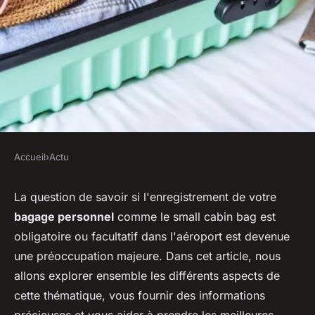
Accueil
›
Actu
ACTU
Enregistrement d'accessoire
La question de savoir si l'enregistrement de votre
bagage personnel
comme le small cabin bag est
personnel (small cabin bag) :
obligatoire ou facultatif dans l'aéroport est devenue
Obligatoire ou facultatif ?
une préoccupation majeure. Dans cet article, nous
allons explorer ensemble les différents aspects de
sébastien
•
5 juillet 2024
•
2 min de lecture
cette thématique, vous fournir des informations