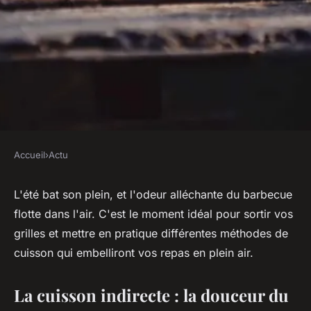
Accueil
›
Actu
ACTU
Les différentes méthodes de
L'été bat son plein, et l'odeur alléchante du barbecue
flotte dans l'air. C'est le moment idéal pour sortir vos
cuisson au barbecue
grilles et mettre en pratique différentes méthodes de
cuisson qui embelliront vos repas en plein air.
sébastien
•
9 mars 2024
•
2 min de lecture
La cuisson indirecte : la douceur du