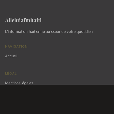
Alleluiafmhaiti
L'information haïtienne au cœur de votre quotidien
NAVIGATION
Accueil
LÉGAL
Mentions légales
Contact