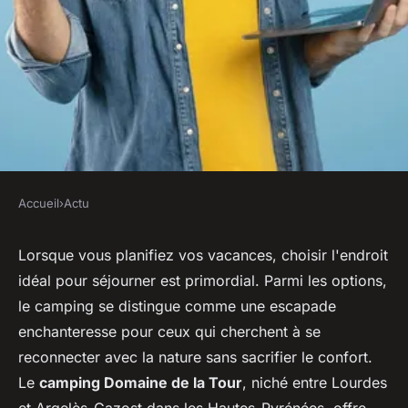
Accueil
›
Actu
ACTU
Quelles sont les politiques
Lorsque vous planifiez vos vacances, choisir l'endroit
idéal pour séjourner est primordial. Parmi les options,
d'annulation dans ces
le camping se distingue comme une escapade
campings ?
enchanteresse pour ceux qui cherchent à se
reconnecter avec la nature sans sacrifier le confort.
sébastien
•
19 janvier 2024
•
2 min de lecture
Le
camping Domaine de la Tour
, niché entre Lourdes