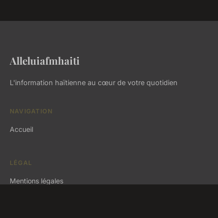
Alleluiafmhaiti
L'information haïtienne au cœur de votre quotidien
NAVIGATION
Accueil
LÉGAL
Mentions légales
Contact