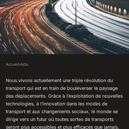
Accueil
›
Actu
ACTU
Options, innovations et impact
Nous vivons actuellement une triple révolution du
transport qui est en train de bouleverser le paysage
du transport sur la vie
des déplacements. Grâce à l’exploitation de nouvelles
quotidienne
technologies, à l’innovation dans les modes de
transport et aux changements sociaux, le monde se
sébastien
•
10 avril 2023
•
6 min de lecture
dirige vers un futur où toutes sortes de transports
seront plus accessibles et plus efficaces que jamais.