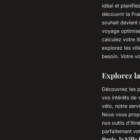
optimisés
idéal et planifi
découvrir la Fra
sébastien
•
10 avril 2023
•
5 min de lecture
souhait devient 
voyage optimisé
calculez votre i
explorez les vill
besoin. Votre v
Explorez la
Découvrez les pl
vos intérêts de
vélo, notre serv
Nous vous propo
nos outils d'iti
parfaitement vot
Paris, la Vill