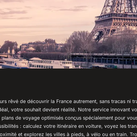
écouvrir la France
rs rêvé de découvrir la France autrement, sans tracas ni tr
Idéal, votre souhait devient réalité. Notre service innovant 
os plans de voyage
 plans de voyage optimisés conçus spécialement pour vous 
sibilités : calculez votre itinéraire en voiture, voyez les tra
oximité et explorez les villes à pieds, à vélo ou en train. Tr