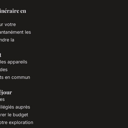
inéraire en
r votre
tantanément les
ndre la
t
les appareils
 des
orts en commun
éjour
res
ilégiés auprès
rer le budget
otre exploration