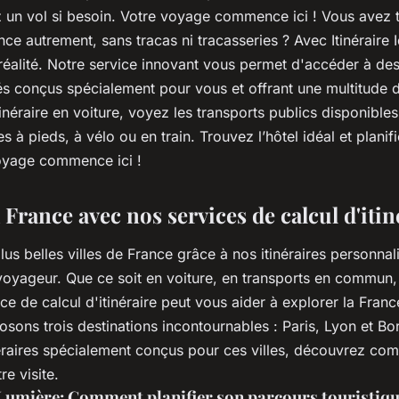
ez un vol si besoin. Votre voyage commence ici ! Vous avez 
nce autrement, sans tracas ni tracasseries ? Avec Itinéraire I
réalité. Notre service innovant vous permet d'accéder à de
s conçus spécialement pour vous et offrant une multitude de
tinéraire en voiture, voyez les transports publics disponibles
es à pieds, à vélo ou en train. Trouvez l’hôtel idéal et planifi
oyage commence ici !
 France avec nos services de calcul d'itin
us belles villes de France grâce à nos itinéraires personnal
 voyageur. Que ce soit en voiture, en transports en commun,
ice de calcul d'itinéraire peut vous aider à explorer la Franc
sons trois destinations incontournables : Paris, Lyon et B
néraires spécialement conçus pour ces villes, découvrez com
re visite.
e Lumière: Comment planifier son parcours touristiq