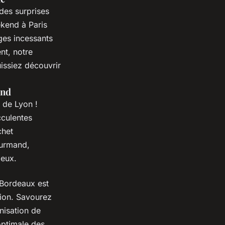
des surprises
ekend à Paris
ges incessants
nt, notre
uissiez découvrir
and
 de Lyon !
cculentes
chet
ourmand,
ieux.
 Bordeaux est
lion. Savourez
nisation de
 optimale des