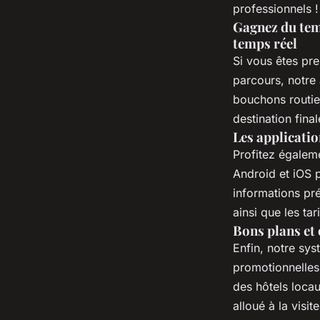
professionnels !
Gagnez du temp
temps réel
Si vous êtes pr
parcours, notre 
bouchons routie
destination fina
Les applicatio
Profitez égaleme
Android et iOS p
informations pr
ainsi que les ta
Bons plans et 
Enfin, notre sys
promotionnelles
des hôtels loca
alloué à la visi