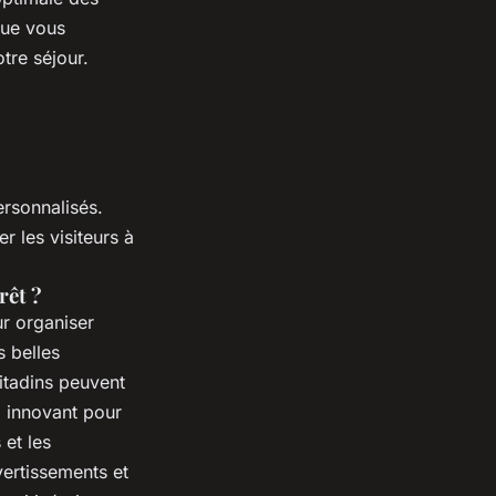
que vous
otre séjour.
ersonnalisés.
r les visiteurs à
rêt ?
ur organiser
s belles
citadins peuvent
l innovant pour
 et les
vertissements et