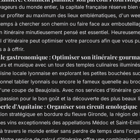
ageurs du monde entier, la capitale française réserve bien 
Pour profiter au maximum des lieux emblématiques, d'un we
temps à chercher son chemin ou faire face aux embouteilla
un itinéraire minutieusement pensé est essentiel. Heureuseme
l d'itinéraire peut optimiser votre parcours afin que vous p
 a à offrir.
tale gastronomique : Optimiser son itinéraire gourm
rs et musique avec un tour des temples culinaires illuminés
isine locale lyonnaise en explorant les petites bouchées su
ionnel tablier lyonnais ou encore le fameux quenelle au bro
ne coupe de Beaujolais. Avec nos services d'itinéraire g
passion pour le bon goût et la découverte des plus beaux l
erle d’Aquitaine : Organiser son circuit œnologique
tion stratégique en bordure du fleuve Gironde, la région de
es vins exceptionnels des appellations Médoc et Saint-Emi
 à travers le monde entier sans perdre de temps dans l'orga
 ! Notre service de calcul d'itinéraire offre une combinaison