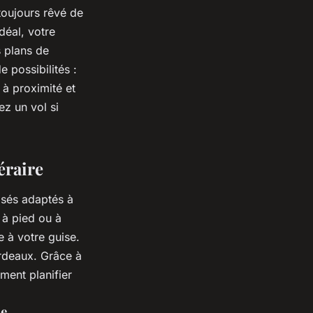
toujours rêvé de
déal, votre
s plans de
 possibilités :
 à proximité et
ez un vol si
éraire
isés adaptés à
 à pied ou à
e à votre guise.
ordeaux. Grâce à
ment planifier
ue