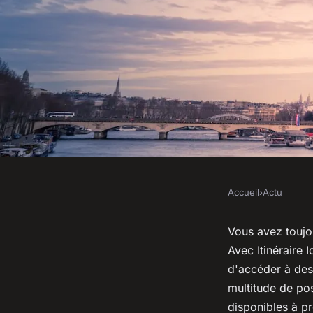
Accueil
›
Actu
ACTU
Itinéraire idéal : D
Vous avez toujou
Avec Itinéraire 
autrement grâce à n
d'accéder à des
multitude de pos
disponibles à pr