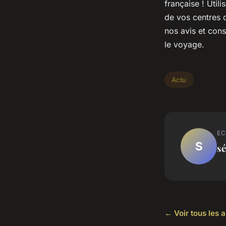
française ! Util
de vos centres d
nos avis et cons
le voyage.
Actu
EC
S
sé
← Voir tous les a