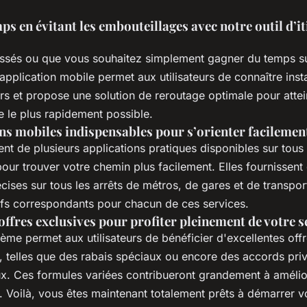
s en évitant les embouteillages avec notre outil d’it
essés ou que vous souhaitez simplement gagner du temps su
application mobile permet aux utilisateurs de connaître ins
rs et propose une solution de reroutage optimale pour attei
le le plus rapidement possible.
ns mobiles indispensables pour s’orienter facilemen
nt de plusieurs applications pratiques disponibles sur tous 
our trouver votre chemin plus facilement. Elles fournissent
écises sur tous les arrêts de métros, de gares et de transp
rifs correspondants pour chacun de ces services.
offres exclusives pour profiter pleinement de votre s
tème permet aux utilisateurs de bénéficier d'excellentes off
, telles que des rabais spéciaux ou encore des accords priv
ux. Ces formules variées contribueront grandement à amélio
te. Voilà, vous êtes maintenant totalement prêts à démarrer v