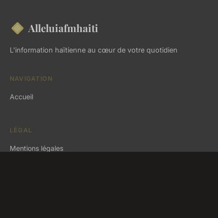
Alleluiafmhaiti
L'information haïtienne au cœur de votre quotidien
NAVIGATION
Accueil
LÉGAL
Mentions légales
Contact
© 2026 Alleluiafmhaiti. Tous droits réservés.