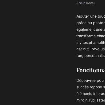
Accueil
›
Actu
Ajouter une tou
grâce au photobo
également une a
transforme chaq
invités et ampl
cet outil révolu
fun, personnalis
Fonctionna
Découvrez pourq
succès repose su
éléments interac
miroir, l’utilisa