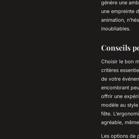
génère une ambia
une empreinte du
animation, n’hé
inoubliables.
Conseils p
Choisir le bon 
critères essentie
de votre événeme
encombrant peut 
offrir une expér
modèle au style
fête. L’ergonomie
agréable, même 
Les options de p