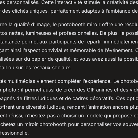
s personnalisés. Cette interactivité stimule la créativité des 
 des clichés uniques, parfaitement adaptés à l’ambiance de 
ne la qualité d’image, le photobooth miroir offre une résolu
tos nettes, lumineuses et professionnelles. De plus, la possi
stantanée permet aux participants de repartir immédiatemen
çant ainsi l’aspect convivial et mémorable de l’événement.
lisées sur du papier de qualité, et vous avez aussi la possib
ail ou sur les réseaux sociaux.
ités multimédias viennent compléter l’expérience. Le photob
la photo : il permet aussi de créer des GIF animés et des vi
gnés de filtres ludiques et de cadres décoratifs. Ces opt
et offrent une diversité ludique, rendant l’animation encore p
nt réussi, n’hésitez pas à choisir un modèle qui propose c
chetez un miroir photobooth pour personnaliser vos souve
fessionnelle.