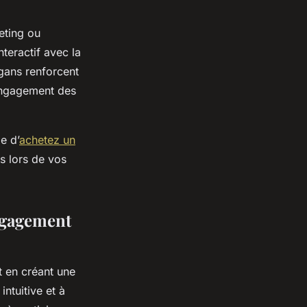
eting ou
nteractif avec la
gans renforcent
'engagement des
e d’
achetez un
s lors de vos
ngagement
 en créant une
intuitive et à