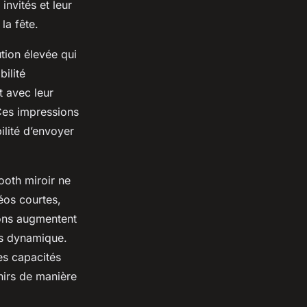
invités et leur
la fête.
tion élevée qui
bilité
t avec leur
 Ces impressions
ilité d’envoyer
ooth miroir ne
déos courtes,
ions augmentent
lus dynamique.
es capacités
nirs de manière