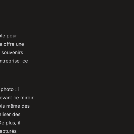
ble pour
e offre une
s souvenirs
ntreprise, ce
photo : il
evant ce miroir
fois même des
liser des
e plus, il
capturés