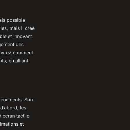
ais possible
es, mais il crée
le et innovant
agement des
couvrez comment
ts, en alliant
événements. Son
d’abord, les
 écran tactile
nimations et