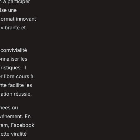
n à participer
rise une
format innovant
 vibrante et
convivialité
onnaliser les
stiques, il
r libre cours à
e facilite les
ation réussie.
imées ou
événement. En
tagram, Facebook
tte viralité