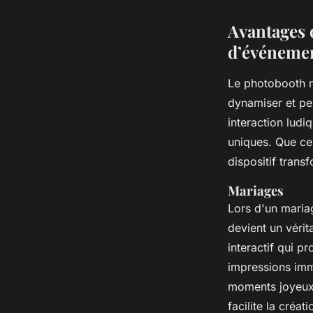
Avantages 
d’événeme
Le photobooth m
dynamiser et pe
interaction ludi
uniques. Que ce
dispositif trans
Mariages
Lors d'un mariag
devient un véri
interactif qui 
impressions imm
moments joyeux, 
facilite la créa