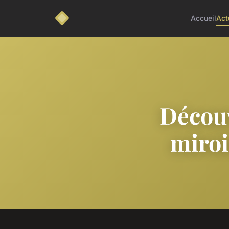
Accueil
Act
Décou
miroi