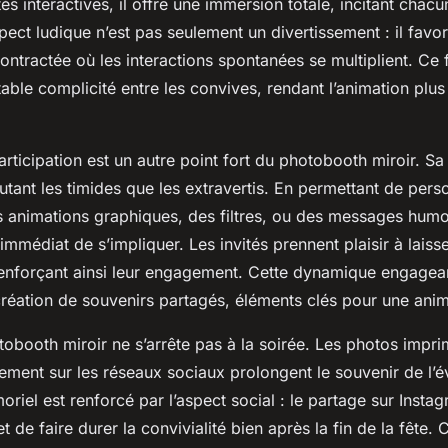
és interactives, il offre une immersion totale, incitant chacu
pect ludique n’est pas seulement un divertissement : il favo
ntractée où les interactions spontanées se multiplient. Ce 
table complicité entre les convives, rendant l’animation plus
rticipation est un autre point fort du photobooth miroir. Sa 
 autant les timides que les extravertis. En permettant de pers
 animations graphiques, des filtres, ou des messages humori
 immédiat de s’impliquer. Les invités prennent plaisir à laisse
 renforçant ainsi leur engagement. Cette dynamique engageant
création de souvenirs partagés, éléments clés pour une anim
tobooth miroir ne s’arrête pas à la soirée. Les photos impr
ement sur les réseaux sociaux prolongent le souvenir de l’
émoriel est renforcé par l’aspect social : le partage sur Ins
de faire durer la convivialité bien après la fin de la fête. Ce