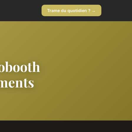
Trame du quotidien ? →
obooth
ements