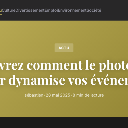
u
Culture
Divertissement
Emploi
Environnement
Société
ACTU
vrez comment le phot
r dynamise vos évén
sébastien
•
28 mai 2025
•
8 min de lecture