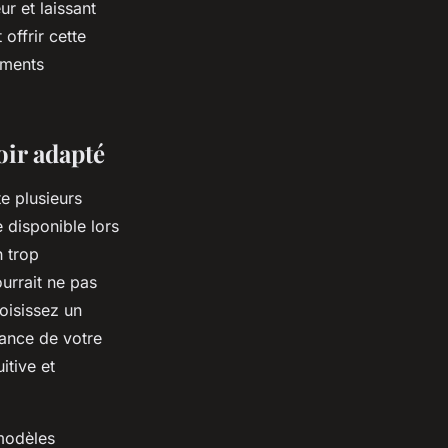
r et laissant
offrir cette
oments
oir adapté
e plusieurs
e disponible lors
h trop
urrait ne pas
oisissez un
iance de votre
itive et
 modèles