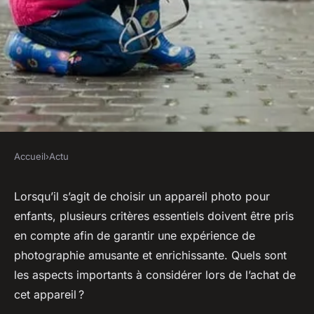
Accueil
›
Actu
ACTU
Quels critères considérer lors
Lorsqu’il s’agit de choisir un appareil photo pour
enfants, plusieurs critères essentiels doivent être pris
de l'achat d'un appareil photo
en compte afin de garantir une expérience de
pour enfants ?
photographie amusante et enrichissante. Quels sont
les aspects importants à considérer lors de l’achat de
sébastien
•
2 août 2023
•
2 min de lecture
cet appareil ?