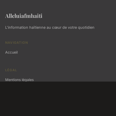
Alleluiafmhaiti
L'information haïtienne au cœur de votre quotidien
NAVIGATION
Accueil
LÉGAL
Mentions légales
Contact
© 2026 Alleluiafmhaiti. Tous droits réservés.