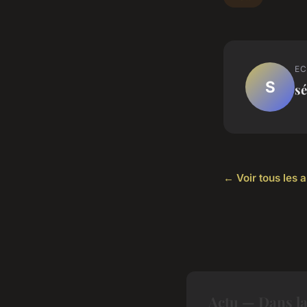
EC
S
sé
← Voir tous les a
Actu — Dans l