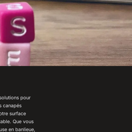
solutions pour
es canapés
otre surface
table. Que vous
use en banlieue,