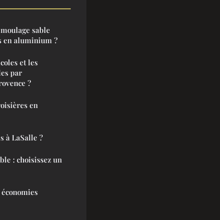
u moulage sable
es en aluminium ?
coles et les
les par
rovence ?
oisières en
 à LaSalle ?
le : choisissez un
s économies