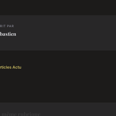
RIT PAR
bastien
rticles Actu
a même rubrique