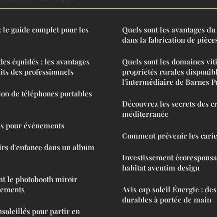
: le guide complet pour les
Quels sont les avantages d
dans la fabrication de pièc
des équidés : les avantages
Quels sont les domaines viti
uits des professionnels
propriétés rurales disponib
l'intermédiaire de Barnes P
ion de téléphones portables
Découvrez les secrets des cr
méditerranée
ons pour événements
Comment prévenir les caries
irs d'enfance dans un album
Investissement écoresponsab
habitat aventim design
 le photobooth miroir
nements
Avis cap soleil Énergie : de
durables à portée de main
soleillés pour partir en