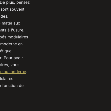
 De plus, pensez
s sont souvent
ides,
s matériaux
nts à l'usure.
apés modulaires
u moderne en
étique
r. Pour avoir
aires, vous
ave au moderne
.
ulaires
n fonction de