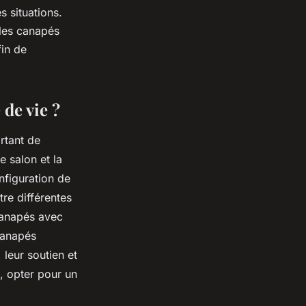
s situations.
 les canapés
fin de
 de vie ?
rtant de
e salon et la
nfiguration de
re différentes
canapés avec
canapés
 leur soutien et
, opter pour un