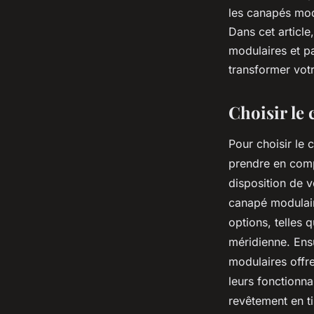
sébastien
•
2 septembre 2023
•
2 min de lecture
les canapés modu
Dans cet article
modulaires et pa
transformer votr
Choisir le 
Pour choisir le 
prendre en compt
disposition de 
canapé modulair
options, telles
méridienne. Ens
modulaires offre
leurs fonctionn
revêtement en t