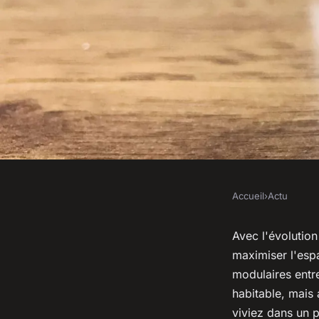
Accueil
›
Actu
ACTU
Les canapés modula
Avec l'évolution
maximiser l'espa
votre espace et votr
modulaires entre
habitable, mais
viviez dans un 