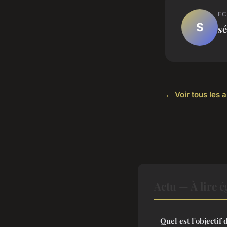
EC
S
sé
← Voir tous les a
Actu — À lire 
Quel est l'objectif 