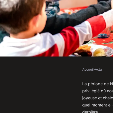
Accueil
›
Actu
ACTU
La fête de Noël : que
La période de N
privilégié où n
essentiellement sur 
joyeuse et chale
quel moment elle
dernière.