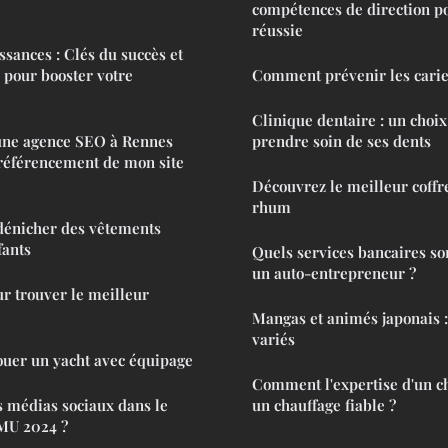
compétences de direction p
réussie
ssances : Clés du succès et
s pour booster votre
Comment prévenir les caries
Clinique dentaire : un choix
une agence SEO à Rennes
prendre soin de ses dents
 référencement de mon site
Découvrez le meilleur coffr
rhum
dénicher des vêtements
fants
Quels services bancaires so
un auto-entrepreneur ?
r trouver le meilleur
Mangas et animés japonais :
variés
ouer un yacht avec équipage
Comment l'expertise d'un ch
es médias sociaux dans le
un chauffage fiable ?
MU 2024 ?