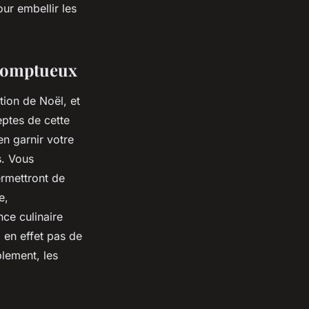
ur embellir les
s somptueux
tion de Noël, et
ptes de cette
en garnir votre
s. Vous
ermettront de
e,
nce culinaire
 en effet pas de
plement, les