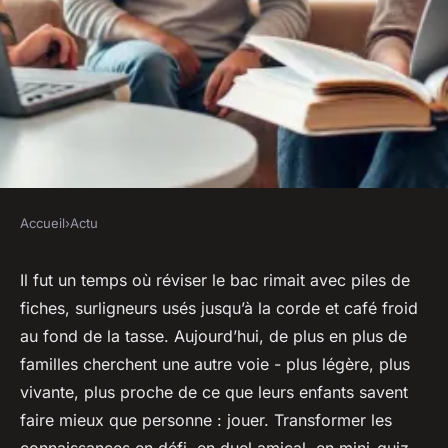
Accueil
›
Actu
ACTU
Top 5 jeux révolutionnaires
Il fut un temps où réviser le bac rimait avec piles de
fiches, surligneurs usés jusqu’à la corde et café froid
pour améliorer vos révisions
au fond de la tasse. Aujourd’hui, de plus en plus de
du bac
familles cherchent une autre voie - plus légère, plus
vivante, plus proche de ce que leurs enfants savent
Victor
•
13/04/2026 08:54
•
8 min de lecture
faire mieux que personne : jouer. Transformer les