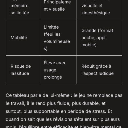
Principaleme
mémoire
visuelle et
nt visuelle
sollicitée
kinesthésique
Limitée
Grande (format
(feuilles
Mobilité
poche, appli
volumineuse
mobile)
s)
Élevé avec
Risque de
Réduit grâce à
usage
lassitude
l’aspect ludique
prolongé
Ce tableau parle de lui-même : le jeu ne remplace pas
le travail, il le rend plus fluide, plus durable, et
surtout, plus supportable en période de stress. Et
quand on sait que les révisions s’étalent sur plusieurs
mois, l’équilibre entre efficacité et bien-être mental
ça