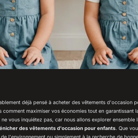
énicher des
blement déjà pensé à acheter des vêtements d'occasion po
 comment maximiser vos économies tout en garantissant la 
n pour enfants
, ne vous inquiétez pas, car nous allons explorer ensemble 
dénicher des vêtements d'occasion pour enfants
. Que vou
 de l'environnement ou simplement à la recherche de bonnes