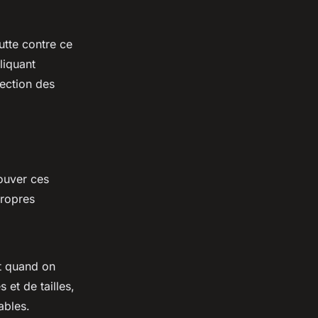
utte contre ce
liquant
lection des
ouver ces
propres
it quand on
 et de tailles,
ables.