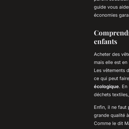
sébastien
•
6 février 2025
•
8 min de lecture
guide vous aider
économies garan
Comprendre
enfants
Acheter des vêt
mais elle est en
Les vêtements d
ce qui peut fair
écologique
. En
déchets textiles
Enfin, il ne fau
grande qualité à
Comme le dit
M