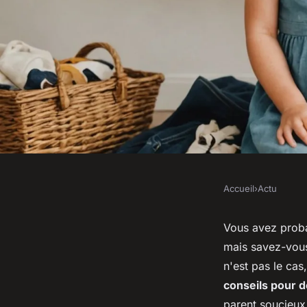
Accueil
›
Actu
ACTU
Top conseils pour d
Vous avez proba
mais savez-vous
vêtements d'occasio
n'est pas le cas
conseils pour 
parent soucieux