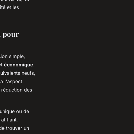
té et les
n pour
ion simple,
ct
économique
.
ivalents neufs,
 a l'aspect
 réduction des
 unique ou de
tifiant.
 de trouver un