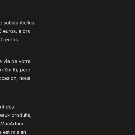
 substantielles.
0 euros, alors
10 euros.
a vie de votre
n Smith
, père
ccasion, nous
ant des
eaux produits,
 MacArthur
 est mis en