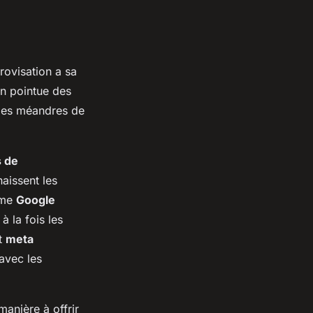
rovisation a sa
n pointue des
les méandres de
s de
aissent les
omme
Google
à la fois les
t
meta
 avec les
manière à offrir