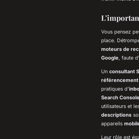
d'experts
L’importan
sébastien
•
9 janvier 2024
•
2 min de lecture
Vous pensez peu
place. Détromp
moteurs de re
Google
, faute 
Un
consultant 
référencement
pratiques d'
inb
Search Consol
utilisateurs et l
descriptions
soi
appareils
mobil
Leur rôle est ég