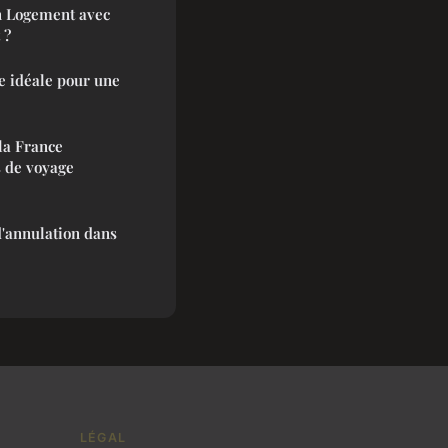
n Logement avec
 ?
ue idéale pour une
 la France
s de voyage
d'annulation dans
LÉGAL