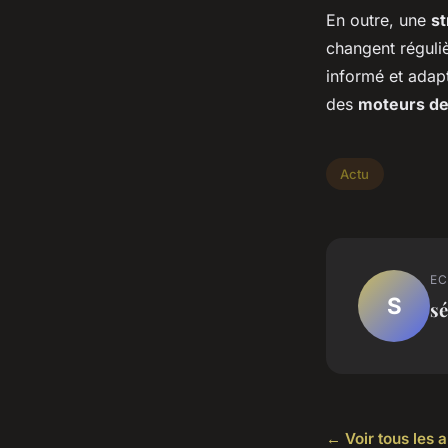
En outre, une
st
changent réguliè
informé et adapt
des
moteurs de
Actu
EC
S
sé
← Voir tous les a