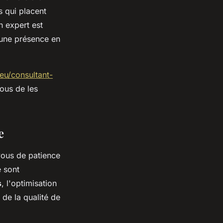
 qui placent
n expert est
t une présence en
.eu/consultant-
vous de les
e
vous de patience
e sont
s
, l'optimisation
e de la qualité de