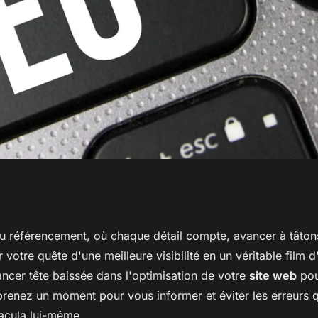
érencement à
du référencement, où chaque détail compte, avancer à tâtons
 votre quête d'une meilleure visibilité en un véritable
film d
ovice : Conseils
ancer tête baissée dans l'optimisation de votre
site web
pou
prenez un moment pour vous informer et éviter les erreurs q
acula lui-même.