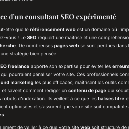
ce d’un consultant SEO expérimenté
t-être que le
référencement web
est un domaine où l'imp
ez-vous ! Le
SEO
requiert une maîtrise et une compréhensio
cherche
. De nombreuses
pages web
se sont perdues dans 
d'une stratégie bien pensée.
SEO freelance
apporte son expertise pour éviter les
erreur
qui pourraient pénaliser votre site. Ces professionnels conn
ound marketing
les plus efficaces, maîtrisent les outils c
e
et savent comment rédiger un
contenu de page
qui séduit 
es robots d'indexation. Ils veillent à ce que les
balises titre
e
ent optimisées et s'assurent que votre site soit compatible
es
.
alement de veiller à ce que votre site
web
soit structuré de 