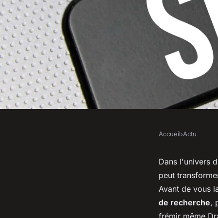
Accueil
›
Actu
ACTU
Les horreurs du réf
Dans l'univers 
peut transformer
éviter si vous êtes n
Avant de vous l
de recherche
, 
frémir même Dr