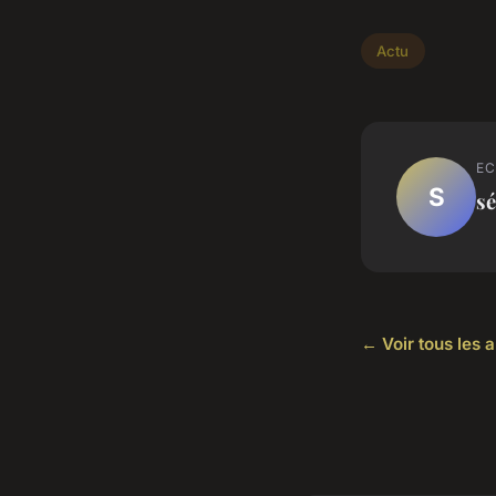
Actu
EC
S
sé
← Voir tous les a