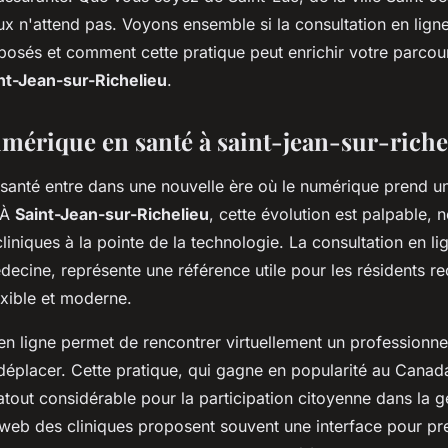
eux n'attend pas. Voyons ensemble si la
consultation en lign
osés et comment cette pratique peut enrichir votre parcou
nt-Jean-sur-Richelieu
.
umérique en santé à saint-jean-sur-riche
santé entre dans une nouvelle ère où le numérique prend u
 À
Saint-Jean-sur-Richelieu
, cette évolution est palpable,
liniques à la pointe de la technologie. La
consultation en li
decine, représente une
référence utile
pour les résidents r
exible et moderne.
en ligne
permet de rencontrer virtuellement un professionnel
 déplacer. Cette pratique, qui gagne en popularité au Cana
atout considérable pour la
participation citoyenne
dans la ge
 web
des cliniques proposent souvent une interface pour pr