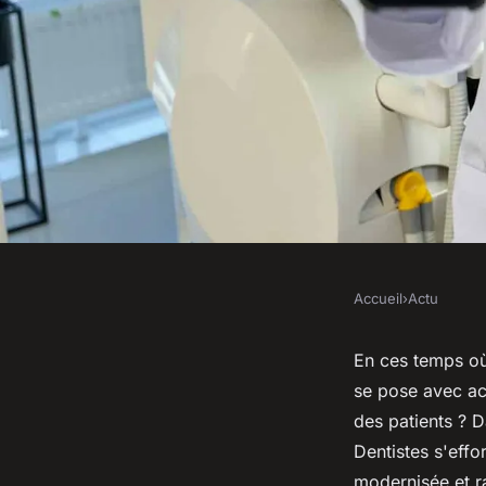
Accueil
›
Actu
ACTU
Proposez-vous des c
En ces temps où 
se pose avec ac
ligne à Saint-Jean-s
des patients ? D
Dentistes s'effo
modernisée et ra