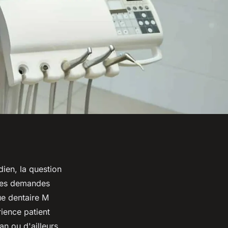
dien, la question
lles demandes
ue dentaire M
rience patient
n ou d'ailleurs,