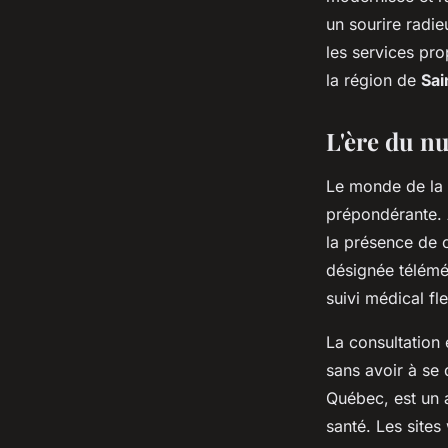
sébastien
•
29 avril 2024
•
2 min de lecture
un sourire radi
les
services
prop
la région de
Sai
L'ère du n
Le monde de la 
prépondérante.
la présence de c
désignée télémé
suivi médical fl
La
consultation 
sans avoir à se
Québec, est un 
santé
. Les
sites