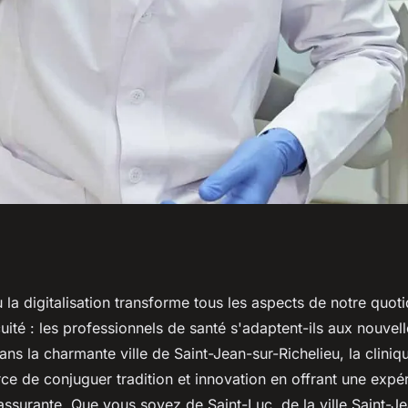
onsultations en
la digitalisation transforme tous les aspects de notre quoti
uité : les professionnels de santé s'adaptent-ils aux nouve
ur-Richelieu ?
ans la charmante ville de Saint-Jean-sur-Richelieu, la cliniq
rce de conjuguer tradition et innovation en offrant une expé
ssurante. Que vous soyez de Saint-Luc, de la ville Saint-Jea