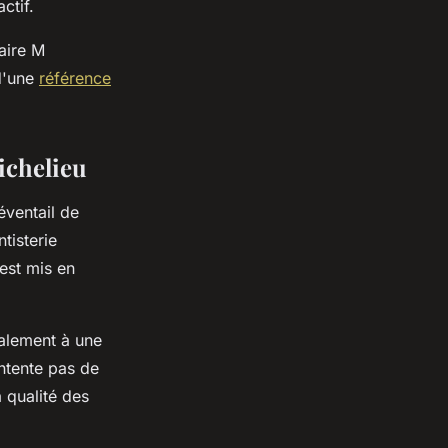
ctif.
aire M
 d'une
référence
ichelieu
éventail de
tisterie
est mis en
galement à une
ntente pas de
 qualité des