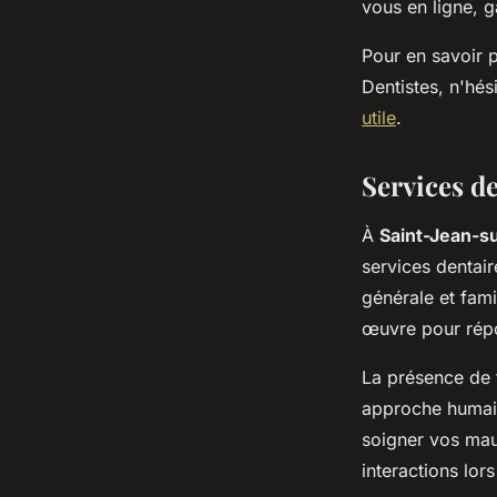
vous en ligne, 
Pour en savoir p
Dentistes, n'hés
utile
.
Services d
À
Saint-Jean-su
services dentair
générale et fam
œuvre pour répo
La présence de
approche huma
soigner vos maux
interactions lor