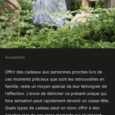
Accueil
›
Actu
ACTU
Quel cadeau pour des
Offrir des cadeaux aux personnes proches lors de
ces moments précieux que sont les retrouvailles en
retrouvailles en famille ?
famille, reste un moyen spécial de leur témoigner de
l’affection. L’envie de dénicher ce présent unique qui
sébastien
•
22 septembre 2023
•
2 min de lecture
fera sensation peut rapidement devenir un casse-tête.
Quels types de cadeau peut-on donc offrir à des