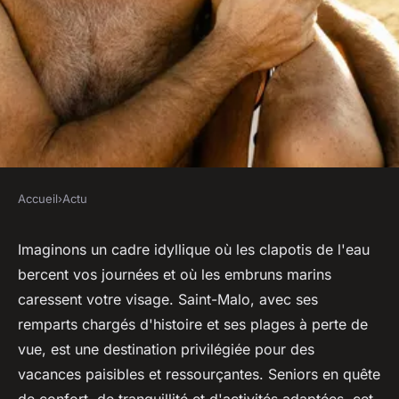
Accueil
›
Actu
ACTU
Quels campings à Saint-Malo
Imaginons un cadre idyllique où les clapotis de l'eau
bercent vos journées et où les embruns marins
sont adaptés aux séniors ?
caressent votre visage. Saint-Malo, avec ses
remparts chargés d'histoire et ses plages à perte de
sébastien
•
25 mars 2024
•
2 min de lecture
vue, est une destination privilégiée pour des
vacances paisibles et ressourçantes. Seniors en quête