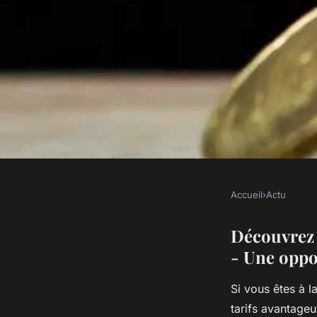
Accueil
›
Actu
ACTU
Découvrez pourquoi
Découvrez 
- Une oppor
offre 150 euros : un
Si vous êtes à 
tarifs avantageu