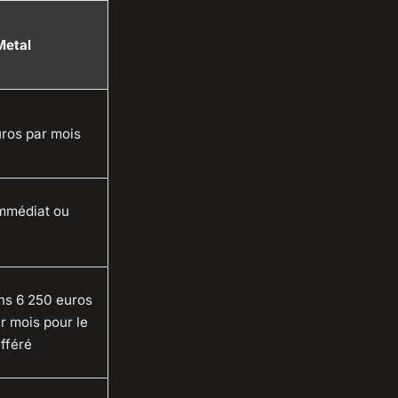
Metal
uros par mois
immédiat ou
ns 6 250 euros
r mois pour le
ifféré