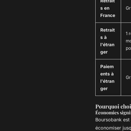
Retrait
s en
Gr
France
Retrait
1 
s à
mo
l'étran
po
ger
Paiem
ents à
Gr
l'étran
ger
Pourquoi choi
Économies signif
Boursobank est
économiser jusqu