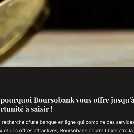
 boursobank vous
pourquoi Boursobank vous offre jusqu'à
tunité à saisir !
e opportunité à
la recherche d'une banque en ligne qui combine des service
x et des offres attractives, Boursobank pourrait bien être la