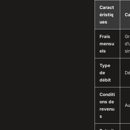
Caract
éristiq
Ca
ues
Frais
Gr
mensu
d’
els
si
Type
de
Dé
débit
Conditi
ons de
A
revenu
s