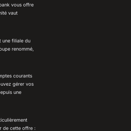
obank vous offre
ité vaut
ne filiale du
groupe renommé,
mptes courants
ouvez gérer vos
depuis une
iculièrement
 de cette offre :