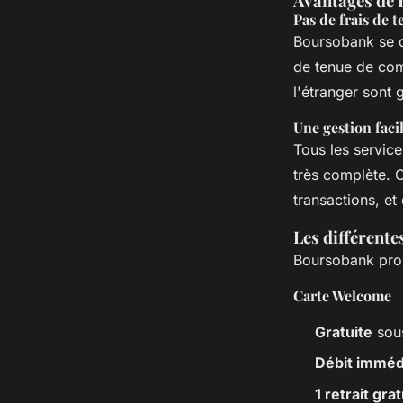
Avantages de
Pas de frais de 
Boursobank se di
de tenue de comp
l'étranger sont g
Une gestion faci
Tous les service
très complète. 
transactions, e
Les différente
Boursobank prop
Carte Welcome
Gratuite
sous
Débit imméd
1 retrait gra