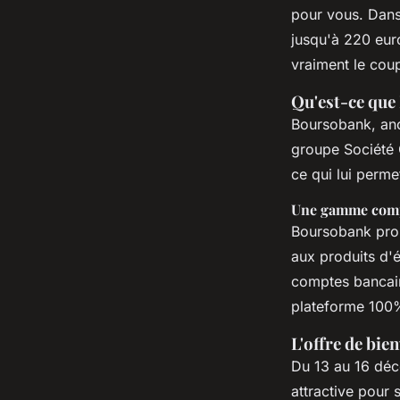
saisir !
pour vous. Dans 
jusqu'à 220 eur
sébastien
•
9 janvier 2025
•
5 min de lecture
vraiment le cou
Qu'est-ce que
Boursobank, anc
groupe Société 
ce qui lui perme
Une gamme comp
Boursobank prop
aux produits d'
comptes bancaire
plateforme 100%
L'offre de bi
Du 13 au 16 déc
attractive pour 