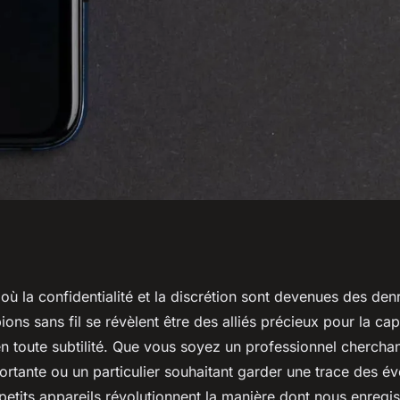
sans fil : Liberté
 la confidentialité et la discrétion sont devenues des denr
ons sans fil se révèlent être des alliés précieux pour la cap
n toute subtilité. Que vous soyez un professionnel cherchan
ortante ou un particulier souhaitant garder une trace des 
etits appareils révolutionnent la manière dont nous enregis