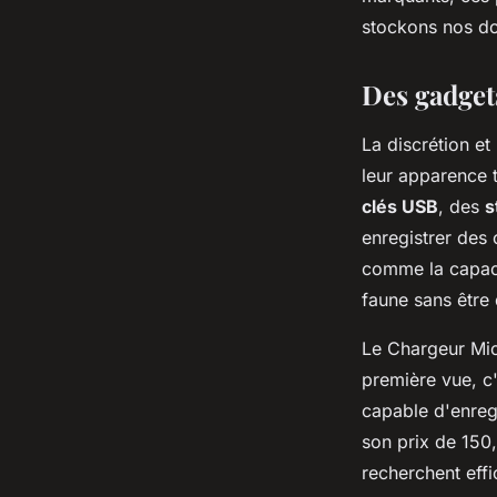
sébastien
•
21 février 2024
•
2 min de lecture
stockons nos d
Des gadgets
La discrétion et
leur apparence 
clés USB
, des
s
enregistrer des
comme la capac
faune sans être 
Le Chargeur Mic
première vue, c'
capable d'enregi
son prix de 15
recherchent effi