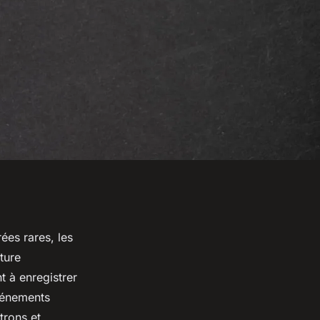
ées rares, les
ture
t à enregistrer
événements
trons et