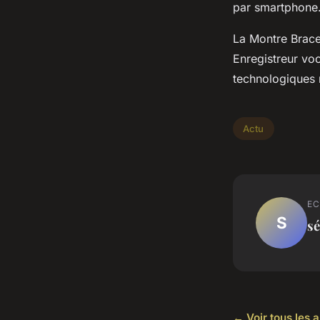
par smartphone
La Montre Bracel
Enregistreur vo
technologiques
Actu
EC
S
sé
← Voir tous les a