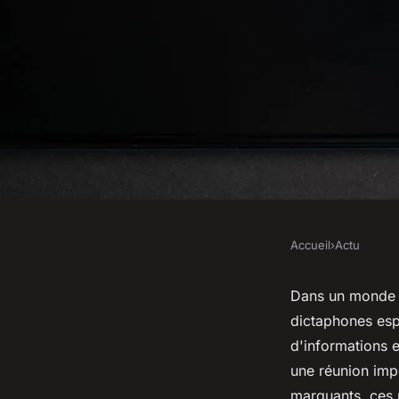
Accueil
›
Actu
ACTU
Dictaphones espions 
Dans un monde où
dictaphones espi
d'enregistrement
d'informations e
une réunion imp
marquants, ces p