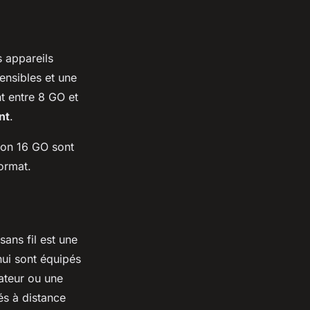
s appareils
ensibles et une
t entre 8 GO et
nt
.
ion 16 GO sont
ormat.
ans fil est une
hui sont équipés
nateur ou une
és à distance