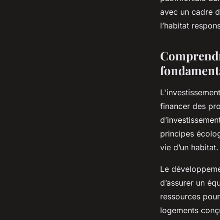
sébastien
•
29 septembre 2025
•
5 min de lecture
avec un cadre d
l’habitat respon
Comprendre
fondament
L'investissemen
financer des pr
d’investissement 
principes écolo
vie d’un habitat.
Le développement
d’assurer un équ
ressources pour
logements conçus