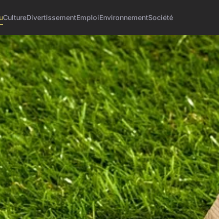
u
Culture
Divertissement
Emploi
Environnement
Société