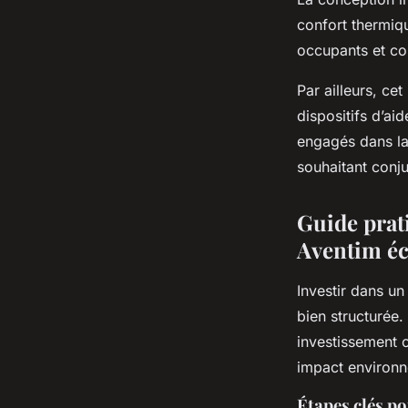
confort thermiq
occupants et con
Par ailleurs, ce
dispositifs d’ai
engagés dans la 
souhaitant conj
Guide prat
Aventim é
Investir dans u
bien structurée.
investissement 
impact environn
Étapes clés p