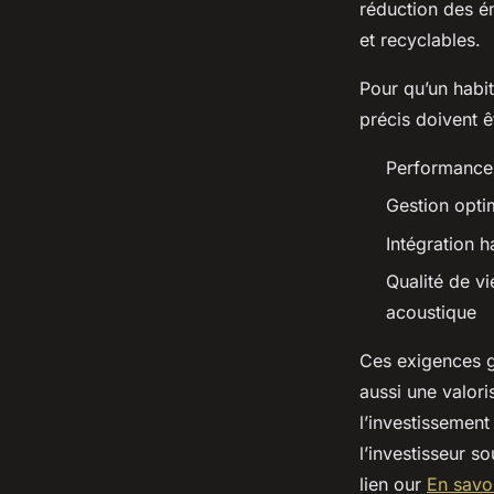
réduction des ém
et recyclables.
Pour qu’un habi
précis doivent ê
Performance 
Gestion opti
Intégration 
Qualité de v
acoustique
Ces exigences g
aussi une valori
l’investissemen
l’investisseur s
lien our
En savoi