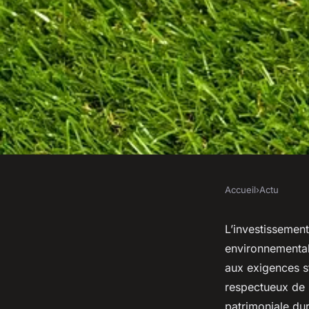
Accueil
›
Actu
ACTU
Investissement écor
L’investissemen
environnemental
choisissez un habit
aux exigences st
respectueux de 
patrimoniale dur