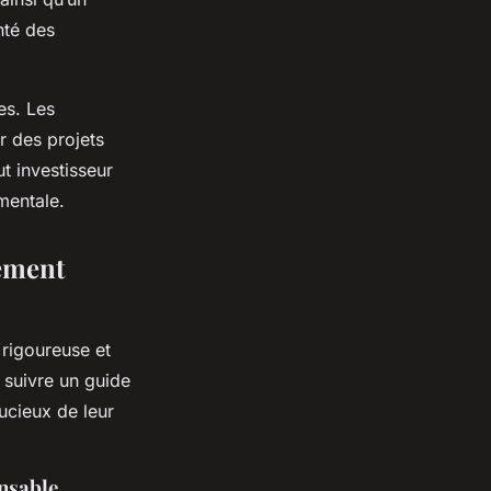
nté des
es. Les
r des projets
t investisseur
mentale.
gement
rigoureuse et
e suivre un guide
ucieux de leur
onsable