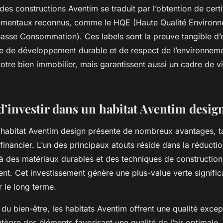
é des constructions Aventim se traduit par l’obtention de certi
ementaux reconnus, comme le HQE (Haute Qualité Environn
asse Consommation). Ces labels sont la preuve tangible d
re de développement durable et de respect de l’environnemen
tre bien immobilier, mais garantissent aussi un cadre de vi
d’investir dans un habitat Aventim desig
n habitat Aventim design présente de nombreux avantages, ta
inancier. L’un des principaux atouts réside dans la réductio
à des matériaux durables et des techniques de constructio
nt. Cet investissement génère une plus-value verte significa
r le long terme.
du bien-être, les habitats Aventim offrent une qualité excep
tègre des éléments favorisant une qualité de l’air optimale, 