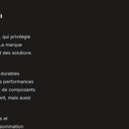
a
qui privilégie
 La marque
t des solutions
 durables
rs performances
 et de composants
nt, mais aussi
s et
onsommation