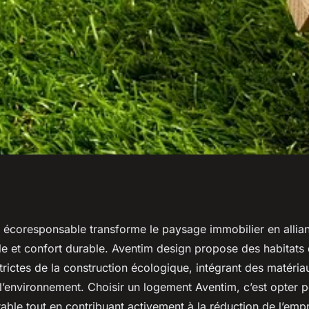
esponsable :
t écoresponsable transforme le paysage immobilier en allia
e et confort durable. Aventim design propose des habitats
at aventim design
rictes de la construction écologique, intégrant des matéria
l’environnement. Choisir un logement Aventim, c’est opter p
able tout en contribuant activement à la réduction de l’emp