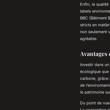
Enfin, la qualit
labels environn
BBC (Bâtiment B
stricts en matiè
non seulement vo
agréable.
Avantages 
Investir dans u
écologique que f
carbone, grâce 
de l’environneme
le patrimoine su
Du point de vue 
La conception in