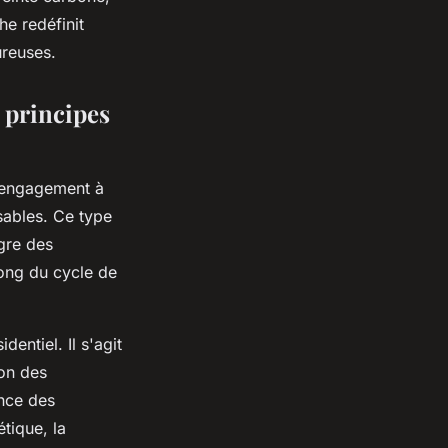
e redéfinit
ureuses.
 principes
l’engagement à
sables. Ce type
ègre des
long du cycle de
entiel. Il s'agit
ion des
ance des
étique, la