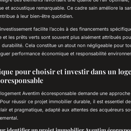
ue et acoustique remarquable. Ce cadre sain améliore la sa
tribue à leur bien-être quotidien.
t investissement facilite l’accès à des financements spécifiqu
de et les prêts verts sont souvent plus aisément attribués pou
durabilité. Cela constitue un atout non négligeable pour tou
uguer performance économique et responsabilité environne
ique pour choisir et investir dans un lo
coresponsable
n logement Aventim écoresponsable demande une approche 
 Pour réussir ce projet immobilier durable, il est essentiel d
clair et pragmatique, adapté aux attentes des acquéreurs so
emental.
our identifier un projet immobilier Aventim écoresp