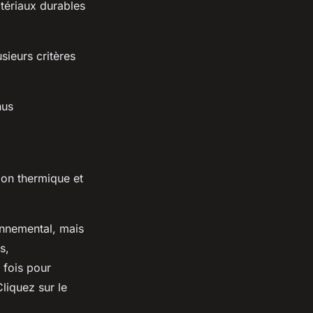
atériaux durables
sieurs critères
nus
ion thermique et
onnemental, mais
s,
 fois pour
liquez sur le