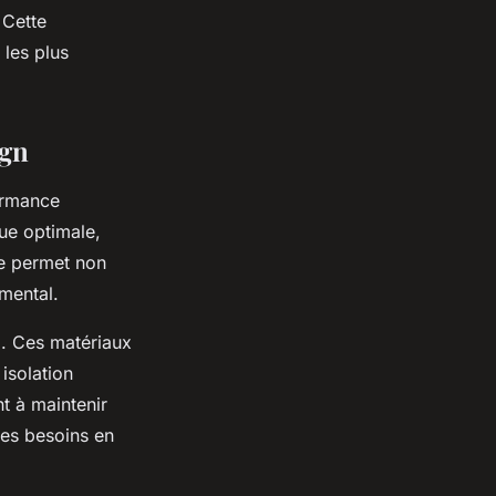
 Cette
 les plus
ign
formance
ue optimale,
he permet non
emental.
im. Ces matériaux
 isolation
t à maintenir
les besoins en