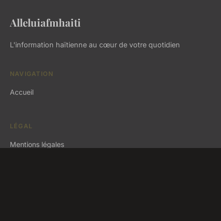
Alleluiafmhaiti
L'information haïtienne au cœur de votre quotidien
NAVIGATION
Accueil
LÉGAL
Mentions légales
Contact
© 2026 Alleluiafmhaiti. Tous droits réservés.