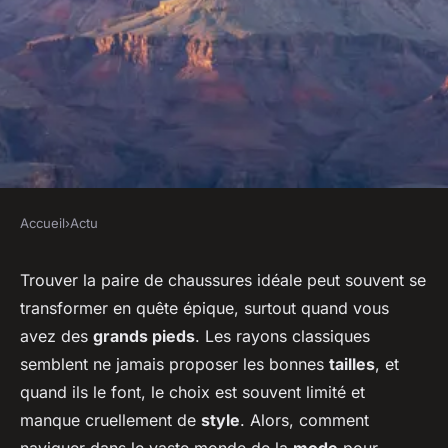
Accueil
›
Actu
ACTU
Où trouver des chaussures
Trouver la paire de chaussures idéale peut souvent se
transformer en quête épique, surtout quand vous
quand on a de grands pieds ?
avez des
grands pieds
. Les rayons classiques
semblent ne jamais proposer les bonnes
tailles
, et
sébastien
•
19 janvier 2024
•
2 min de lecture
quand ils le font, le choix est souvent limité et
manque cruellement de
style
. Alors, comment