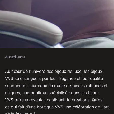
Accueil
›
Actu
ACTU
Quels sont les atouts d'une
Au cœur de l'univers des bijoux de luxe, les bijoux
VVS se distinguent par leur élégance et leur qualité
Boutique VVS ?
supérieure. Pour ceux en quête de pièces raffinées et
uniques, une boutique spécialisée dans les bijoux
sébastien
•
30 août 2023
•
2 min de lecture
VVS offre un éventail captivant de créations. Qu’est
ce qui fait d’une boutique VVS une célébration de l'art