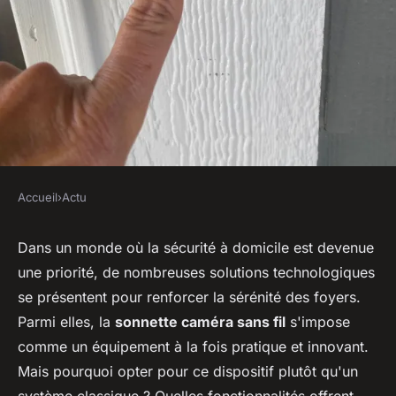
Accueil
›
Actu
ACTU
Quels sont les avantages d'une
Dans un monde où la sécurité à domicile est devenue
une priorité, de nombreuses solutions technologiques
sonnette caméra sans fil pour
se présentent pour renforcer la sérénité des foyers.
la sécurité de ma maison ?
Parmi elles, la
sonnette caméra sans fil
s'impose
comme un équipement à la fois pratique et innovant.
sébastien
•
24 décembre 2023
•
2 min de lecture
Mais pourquoi opter pour ce dispositif plutôt qu'un