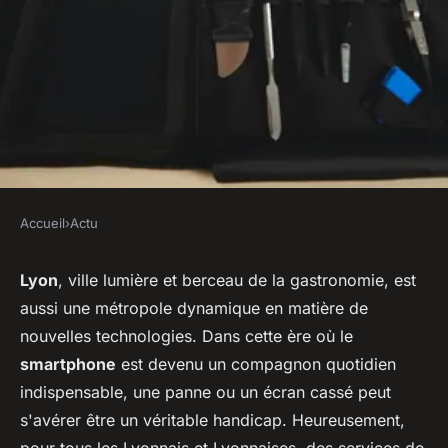
Accueil
›
Actu
ACTU
Service de réparation de
Lyon
, ville lumière et berceau de la gastronomie, est
aussi une métropole dynamique en matière de
téléphones portables à Lyon
nouvelles technologies. Dans cette ère où le
smartphone
est devenu un compagnon quotidien
sébastien
•
13 décembre 2023
•
2 min de lecture
indispensable, une panne ou un écran cassé peut
s'avérer être un véritable handicap. Heureusement,