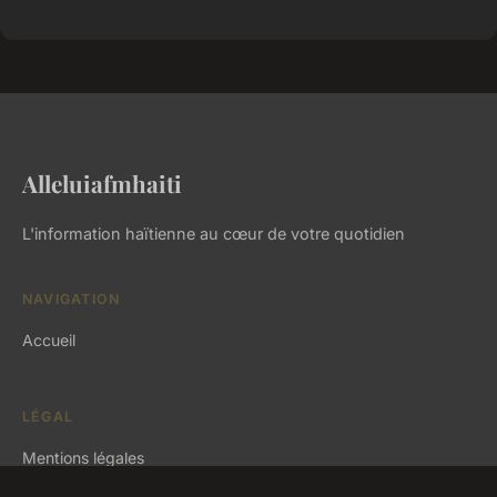
Alleluiafmhaiti
L'information haïtienne au cœur de votre quotidien
NAVIGATION
Accueil
LÉGAL
Mentions légales
Contact