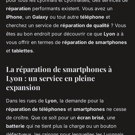
pour tous les Lyonnais et Lyonnaises, des services de
réparation
performants existent. Vous avez un
iPhone
, un
Galaxy
ou tout autre
téléphone
et
cherchez un service de
réparation de qualité
? Vous
êtes au bon endroit pour découvrir ce que
Lyon
a à
vous offrir en termes de
réparation de smartphones
et
tablettes
.
La réparation de smartphones à
Lyon : un service en pleine
expansion
Dans les rues de
Lyon
, la demande pour la
réparation de téléphones
et
smartphones
ne cesse
de croître. Que ce soit pour un
écran brisé
, une
batterie
qui ne tient plus la charge ou un bouton
défectueux, les raisons pour lesquelles les Lyonnais