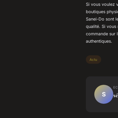
Si vous voulez v
boutiques physi
Sanei-Do sont l
qualité. Si vou
commande sur l
authentiques.
Actu
EC
S
sé