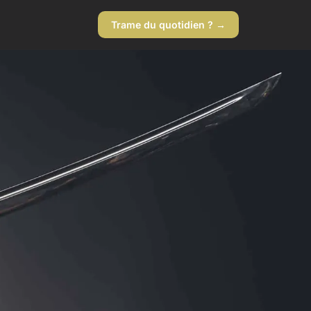
Trame du quotidien ? →