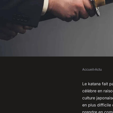
Accueil
›
Actu
ACTU
Comment reconnaitr
Le katana fait p
célèbre en raiso
et où le trouver ?
culture japonais
en plus difficil
prendre en comp