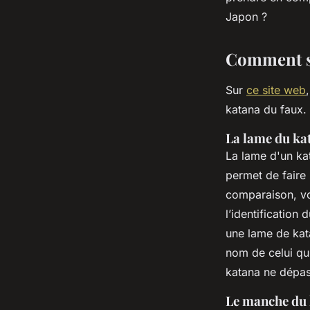
sébastien
•
5 octobre 2023
•
2 min de lecture
Japon ?
Comment sav
Sur
ce site web
katana du faux.
La lame du ka
La lame d'un kat
permet de faire 
comparaison, vo
l’identification
une lame de kat
nom de celui qui
katana ne dépa
Le manche du 