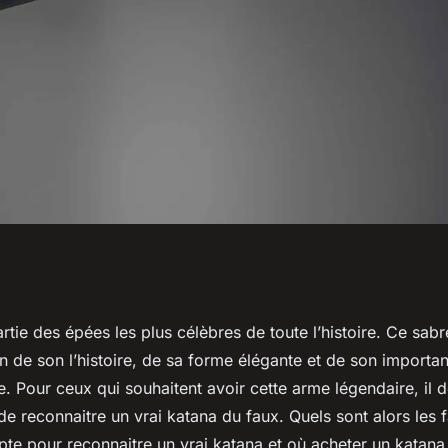
e un vrai katana
artie des épées les plus célèbres de toute l’histoire. Ce sabr
n de son l’histoire, de sa forme élégante et de son importa
e. Pour ceux qui souhaitent avoir cette arme légendaire, il 
e de reconnaitre un vrai katana du faux. Quels sont alors les 
te pour reconnaitre un vrai katana et où acheter un katana