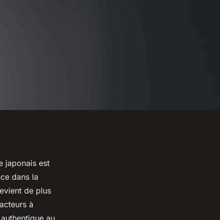
e japonais est
nce dans la
devient de plus
facteurs à
 authentique au