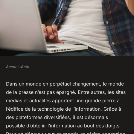
Accueil
›
Actu
ACTU
Sites médias et actualités : que
Dans un monde en perpétuel changement, le monde
de la presse n’est pas épargné. Entre autres, les sites
faut-il savoir ?
médias et actualités apportent une grande pierre à
l’édifice de la technologie de l’information. Grâce à
sébastien
•
2 octobre 2023
•
3 min de lecture
des plateformes diversifiées, il est désormais
possible d’obtenir l’information au bout des doigts.