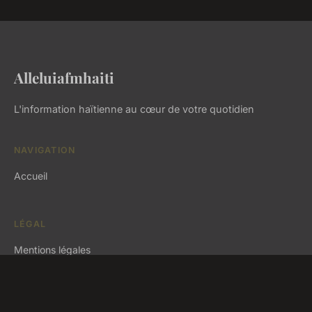
Alleluiafmhaiti
L'information haïtienne au cœur de votre quotidien
NAVIGATION
Accueil
LÉGAL
Mentions légales
Contact