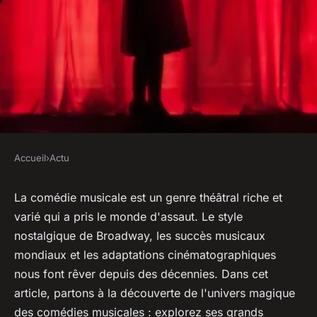
Accueil
›
Actu
ACTU
Plonger dans l'univers de
La comédie musicale est un genre théâtral riche et
varié qui a pris le monde d'assaut. Le style
Broadway, les spectacles
nostalgique de Broadway, les succès musicaux
incontournables et les succès
mondiaux et les adaptations cinématographiques
mondiaux de la comédie
nous font rêver depuis des décennies. Dans cet
musicale.
article, partons à la découverte de l'univers magique
des comédies musicales : explorez ses grands