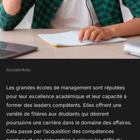
Accueil
›
Actu
ACTU
Quelles sont les filières
Les grandes écoles de management sont réputées
pour leur excellence académique et leur capacité à
proposées dans les grandes
former des leaders compétents. Elles offrent une
écoles de management ?
variété de filières aux étudiants qui désirent
poursuivre une carrière dans le domaine des affaires.
sébastien
•
26 septembre 2023
•
2 min de lecture
Cela passe par l’acquisition des compétences