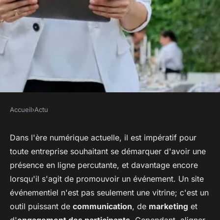
Accueil
›
Actu
ACTU
Obtenez votre site
Dans l'ère numérique actuelle, il est impératif pour
toute entreprise souhaitant se démarquer d'avoir une
évènementiel avec un prix
présence en ligne percutante, et davantage encore
adapté à votre budget.
lorsqu'il s'agit de promouvoir un événement. Un site
événementiel n'est pas seulement une vitrine; c'est un
sébastien
•
27 août 2024
•
2 min de lecture
outil puissant de
communication
, de
marketing
et