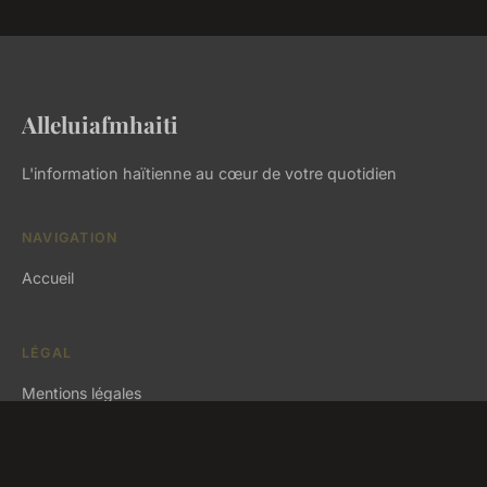
Alleluiafmhaiti
L'information haïtienne au cœur de votre quotidien
NAVIGATION
Accueil
LÉGAL
Mentions légales
Contact