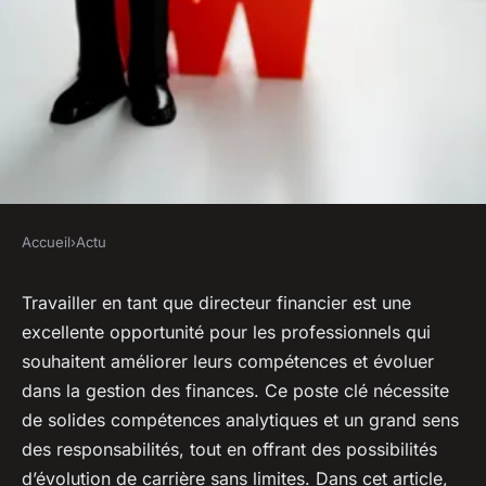
Accueil
›
Actu
ACTU
Directeur financier : clé du
Travailler en tant que directeur financier est une
excellente opportunité pour les professionnels qui
succès et évolution de carrière
souhaitent améliorer leurs compétences et évoluer
dans la gestion finance
dans la gestion des finances. Ce poste clé nécessite
de solides compétences analytiques et un grand sens
sébastien
•
10 avril 2023
•
4 min de lecture
des responsabilités, tout en offrant des possibilités
d’évolution de carrière sans limites. Dans cet article,