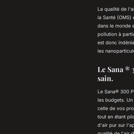
La qualité de l'
la Santé (OMS) e
dans le monde e
pollution à part
est donc indéni
les nanoparticul
Le Sana ® 
sain.
Le Sana® 300 Pro
les budgets. Un 
celle de vos pr
tout en étant pi
d'air pur sur l'
qualité de l'air 