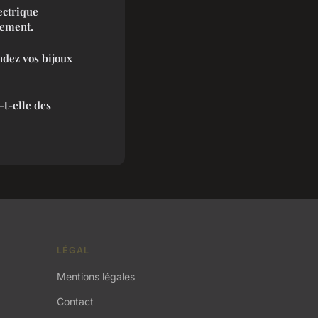
ectrique
nement.
dez vos bijoux
-t-elle des
LÉGAL
Mentions légales
Contact