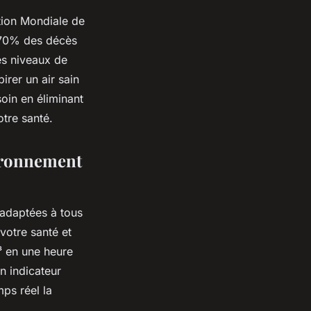
ation Mondiale de
e 70% des décès
es niveaux de
rer un air sain
oin en éliminant
otre santé.
ironnement
 adaptées à tous
votre santé et
³ en une heure
n indicateur
ps réel la