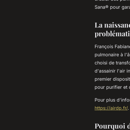
respiratoires
Sana® pour garan
sébastien
•
12 août 2024
•
2 min de lecture
La naissan
problémati
François Fabian
pulmonaire à l'â
choisi de transf
d'assainir l'air 
premier disposi
pour purifier et 
Pour plus d'info
https://airdp.fr/
.
Pourquoi dé