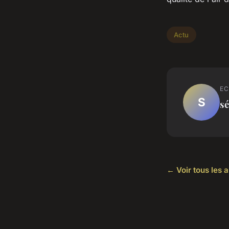
Actu
EC
S
sé
← Voir tous les a