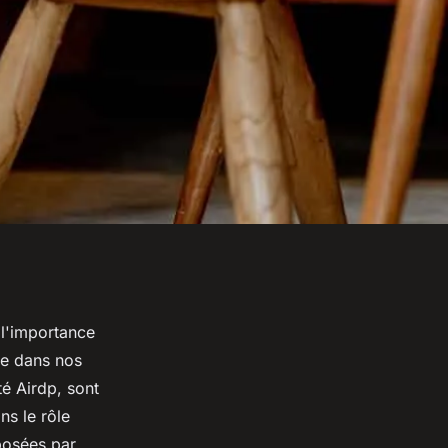
 l'importance
te dans nos
té Airdp, sont
ns le rôle
oposées par