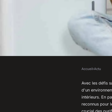
Accueil
›
Actu
ACTU
Désinfecteur et Purif
Avec les défis s
d'un environneme
pour réduire les ri
intérieurs. En p
reconnus pour leu
crucial des puri