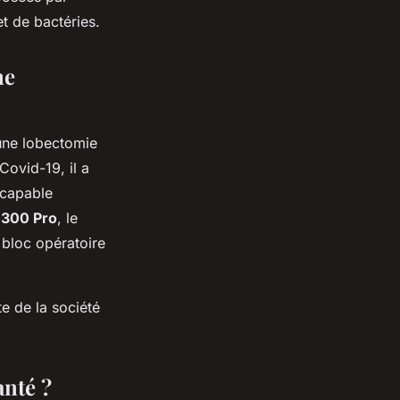
et de bactéries.
ne
 une lobectomie
Covid-19, il a
 capable
 300 Pro
, le
 bloc opératoire
e de la société
anté ?