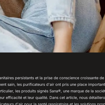
icateur d'air :
anitaires persistants et la prise de conscience croissante de
nt sain, les purificateurs d'air ont pris une place importan
sques de problèmes
articulier, les produits signés Sana®, une marque de la socié
r efficacité et leur qualité. Dans cet article, nous détaillero
ficateurs d'air pour la santé respiratoire et les solutions pr