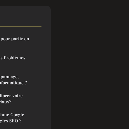
 pour partir en
les Problèmes
épannage,
nformatique ?
iorer votre
ciaux?
ithme Google
gies SEO ?