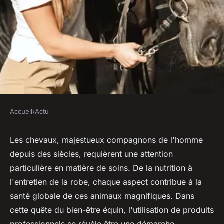
Accueil
›
Actu
ACTU
Soins et bien-être des équidés
Les chevaux, majestueux compagnons de l'homme
depuis des siècles, requièrent une attention
: les avantages d'utiliser les
particulière en matière de soins. De la nutrition à
produits des professionnels
l'entretien de la robe, chaque aspect contribue à la
santé globale de ces animaux magnifiques. Dans
sébastien
•
15 février 2024
•
2 min de lecture
cette quête du bien-être équin, l'utilisation de produits