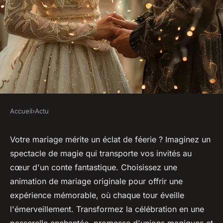
Accueil
›
Actu
ACTU
Magie et mariage : une
Votre mariage mérite un éclat de féerie ? Imaginez un
spectacle de magie qui transporte vos invités au
animation féerique
cœur d'un conte fantastique. Choisissez une
animation de mariage originale pour offrir une
sébastien
•
14 mai 2024
•
3 min de lecture
expérience mémorable, où chaque tour éveille
l'émerveillement. Transformez la célébration en une