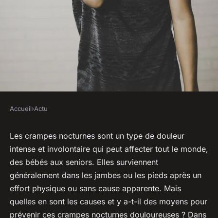
Accueil
›
Actu
ACTU
Astuces pour prévenir et
Les crampes nocturnes sont un type de douleur
intense et involontaire qui peut affecter tout le monde,
traiter les crampes nocturnes.
des bébés aux seniors. Elles surviennent
généralement dans les jambes ou les pieds après un
sébastien
•
10 avril 2023
•
4 min de lecture
effort physique ou sans cause apparente. Mais
quelles en sont les causes et y a-t-il des moyens pour
prévenir ces crampes nocturnes douloureuses ? Dans