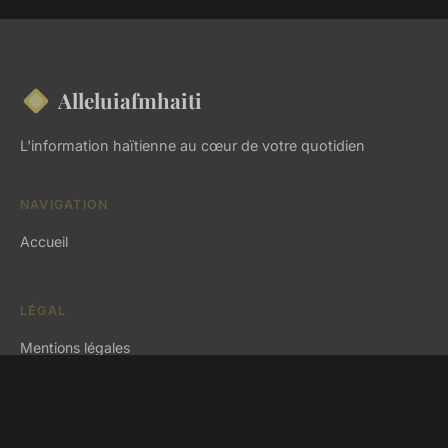
Alleluiafmhaiti
L'information haïtienne au cœur de votre quotidien
NAVIGATION
Accueil
LÉGAL
Mentions légales
Contact