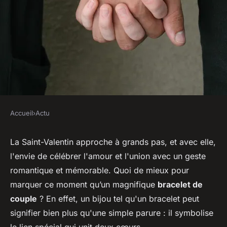
Accueil
›
Actu
ACTU
Quelles sont les meilleures
La Saint-Valentin approche à grands pas, et avec elle,
l'envie de célébrer l'amour et l'union avec un geste
matières pour un bracelet de
romantique et mémorable. Quoi de mieux pour
couple pour la Saint-Valentin
marquer ce moment qu’un magnifique
bracelet de
?
couple
? En effet, un bijou tel qu'un bracelet peut
signifier bien plus qu'une simple parure : il symbolise
sébastien
•
14 janvier 2024
•
2 min de lecture