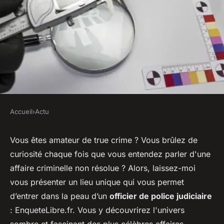
Accueil
›
Actu
ACTU
EnqueteLibre.fr : Découvrez le
Vous êtes amateur de true crime ? Vous brûlez de
curiosité chaque fois que vous entendez parler d'une
Frisson de l'Enquête Policière
affaire criminelle non résolue ? Alors, laissez-moi
depuis votre Ordinateur
vous présenter un lieu unique qui vous permet
d’entrer dans la peau d’un
officier de police judiciaire
sébastien
•
3 janvier 2024
•
2 min de lecture
: EnqueteLibre.fr. Vous y découvrirez l'univers