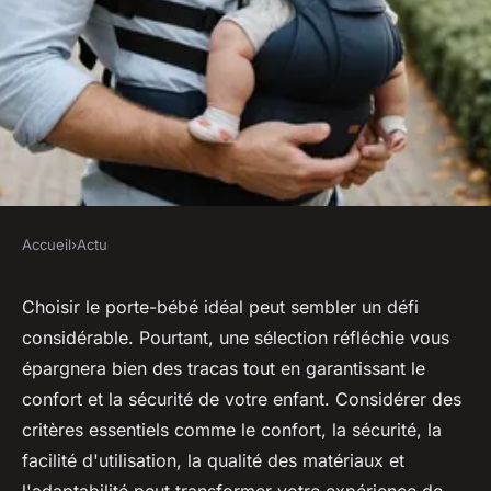
Accueil
›
Actu
ACTU
Top 5 critères pour
Choisir le porte-bébé idéal peut sembler un défi
considérable. Pourtant, une sélection réfléchie vous
sélectionner le porte-bébé
épargnera bien des tracas tout en garantissant le
idéal
confort et la sécurité de votre enfant. Considérer des
critères essentiels comme le confort, la sécurité, la
sébastien
•
31 janvier 2025
•
5 min de lecture
facilité d'utilisation, la qualité des matériaux et