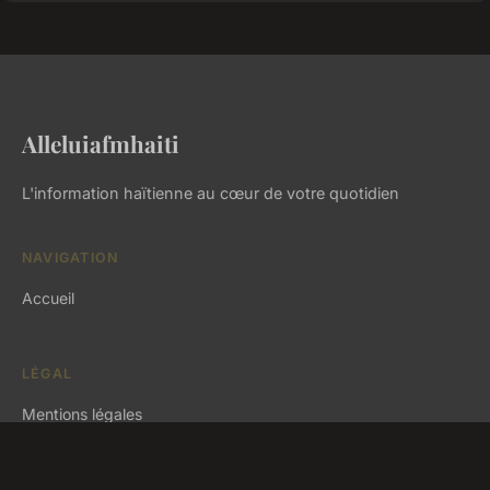
Alleluiafmhaiti
L'information haïtienne au cœur de votre quotidien
NAVIGATION
Accueil
LÉGAL
Mentions légales
Contact