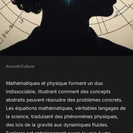
Accueil
›
Culture
CULTURE
Le lien essentiel entre
Mathématiques et physique forment un duo
indissociable, illustrant comment des concepts
mathématiques et problèmes
abstraits peuvent résoudre des problèmes concrets.
physiques
Les équations mathématiques, véritables langages de
la science, traduisent des phénomènes physiques,
sébastien
•
17 février 2025
•
8 min de lecture
des lois de la gravité aux dynamiques fluides.