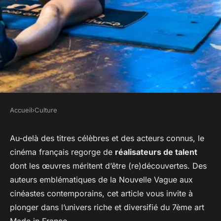
Accueil
›
Culture
CULTURE
Les grands réalisateurs du
Au-delà des titres célèbres et des acteurs connus, le
cinéma français regorge de
réalisateurs de talent
cinéma français à
dont les œuvres méritent d’être (re)découvertes. Des
(re)découvrir
auteurs emblématiques de la Nouvelle Vague aux
cinéastes contemporains, cet article vous invite à
sébastien
•
6 novembre 2023
•
5 min de lecture
plonger dans l’univers riche et diversifié du 7ème art