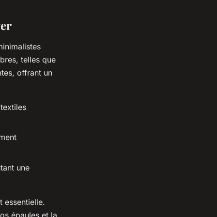
ver
inimalistes
bres, telles que
ntes, offrant un
textiles
ement
utant une
 essentielle.
vos épaules et la