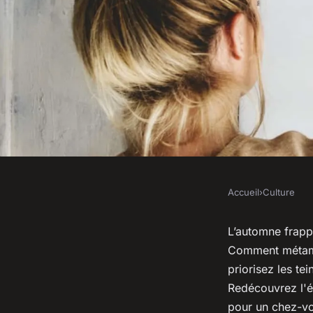
Accueil
›
Culture
CULTURE
Décoration intérieur
L’automne frappe
Comment métamo
tendances d'automne
priorisez les te
Redécouvrez l'éq
pour un chez-vou