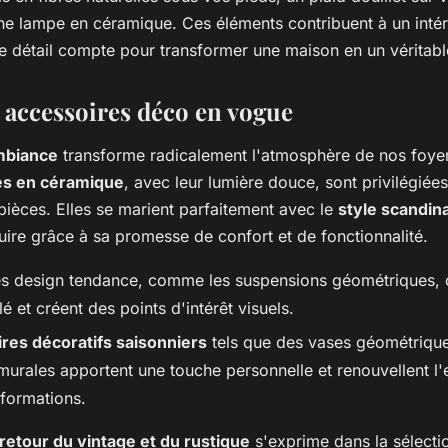
ne lampe en céramique. Ces éléments contribuent à un inté
e détail compte pour transformer une maison en un véritabl
t accessoires déco en vogue
mbiance
transforme radicalement l'atmosphère de nos foye
s en céramique
, avec leur lumière douce, sont privilégiée
pièces. Elles se marient parfaitement avec le
style scandin
uire grâce à sa promesse de confort et de fonctionnalité.
es design tendance, comme les suspensions géométriques, o
lé et créent des points d'intérêt visuels.
res décoratifs saisonniers
tels que des vases géométrique
murales apportent une touche personnelle et renouvellent l
sformations.
retour du vintage et du rustique
s'exprime dans la sélecti