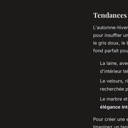
sébastien
•
23 mai 2024
•
3 min de lecture
Tendances 
L'automne-hive
pour insuffler u
le gris doux, le 
fond parfait po
La laine, ave
d'intérieur te
Le velours, 
recherchée po
Le marbre et 
élégance in
Pour créer une e
Imaginez un tapi