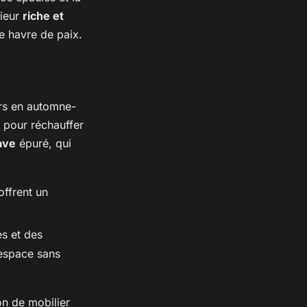
rieur
riche et
e havre de paix.
rs en automne-
s pour réchauffer
ave
épuré, qui
ffrent un
s et des
'espace sans
on de mobilier