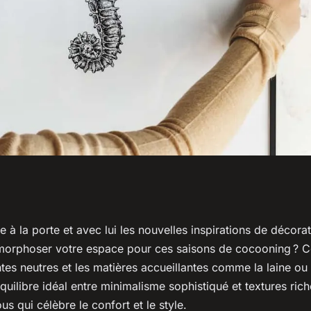
e : quels sont les
 à la porte et avec lui les nouvelles inspirations de décorat
rphoser votre espace pour ces saisons de cocooning ? Ce
 et d'hiver ?
intes neutres et les matières accueillantes comme la laine ou
uilibre idéal entre minimalisme sophistiqué et textures ric
s qui célèbre le confort et le style.