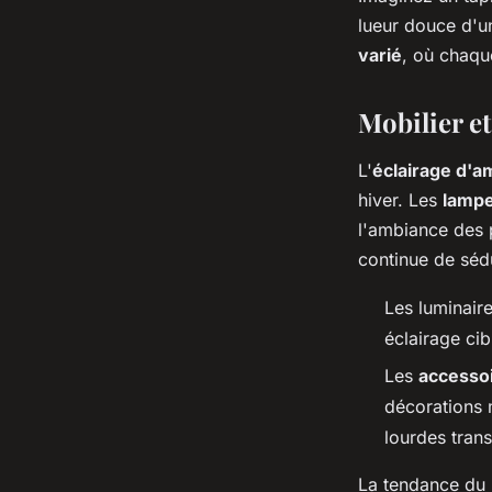
lueur douce d'u
varié
, où chaqu
Mobilier e
L'
éclairage d'a
hiver. Les
lampe
l'ambiance des 
continue de séd
Les luminair
éclairage cib
Les
accessoi
décorations 
lourdes tran
La tendance du