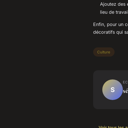
Ajoutez des 
lieu de trava
Enfin, pour un 
décoratifs qui s
Culture
EC
S
sé
← Voir tous les a