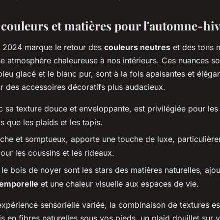
couleurs et matières pour l'automne-hi
r 2024 marque le retour des
couleurs neutres
et des tons m
ne atmosphère chaleureuse à nos intérieurs. Ces nuances so
bleu glacé et le blanc pur, sont à la fois apaisantes et éléga
ur des accessoires décoratifs plus audacieux.
c sa texture douce et enveloppante, est privilégiée pour les 
ls que les plaids et les tapis.
riche et somptueux, apporte une touche de luxe, particulièr
ur les coussins et les rideaux.
le bois de noyer sont les stars des matières naturelles, ajo
temporelle
et une chaleur visuelle aux espaces de vie.
xpérience sensorielle variée, la combinaison de textures est
s en fibres naturelles sous vos pieds, un plaid douillet sur 