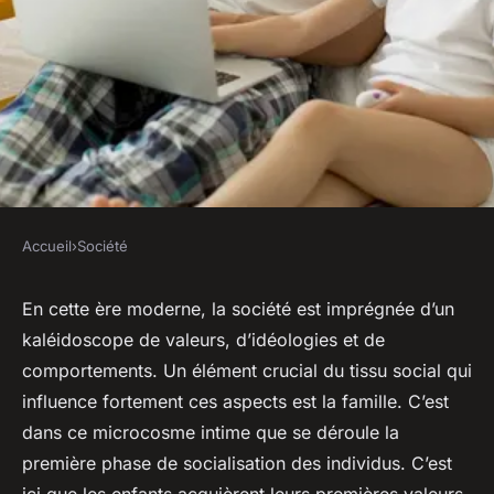
Accueil
›
Société
SOCIÉTÉ
l'influence des valeurs
En cette ère moderne, la société est imprégnée d’un
kaléidoscope de valeurs, d’idéologies et de
familiales sur la société
comportements. Un élément crucial du tissu social qui
contemporaine
influence fortement ces aspects est la famille. C’est
dans ce microcosme intime que se déroule la
sébastien
•
6 novembre 2023
•
7 min de lecture
première phase de socialisation des individus. C’est