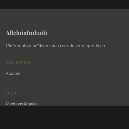
Alleluiafmhaiti
L'information haïtienne au cœur de votre quotidien
NAVIGATION
Accueil
LÉGAL
Mentions légales
Contact