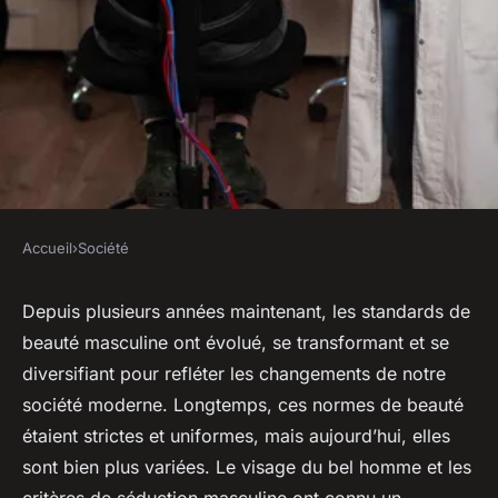
Accueil
›
Société
SOCIÉTÉ
l'évolution des normes de
Depuis plusieurs années maintenant, les standards de
beauté masculine ont évolué, se transformant et se
beauté masculine dans la
diversifiant pour refléter les changements de notre
société moderne
société moderne. Longtemps, ces normes de beauté
étaient strictes et uniformes, mais aujourd’hui, elles
sébastien
•
6 novembre 2023
•
5 min de lecture
sont bien plus variées. Le visage du bel homme et les